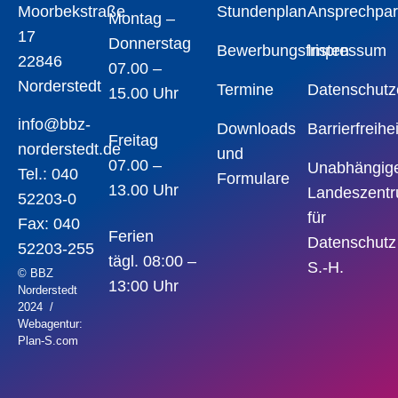
Stundenplan
Ansprechpar
Moorbekstraße
Montag –
17
Donnerstag
Bewerbungsfristen
Impressum
22846
07.00 –
Norderstedt
Termine
Datenschutz
15.00 Uhr
info@bbz-
Downloads
Barrierfreihe
Freitag
norderstedt.de
und
07.00 –
Unabhängig
Tel.: 040
Formulare
13.00 Uhr
Landeszent
52203-0
für
Fax:
040
Ferien
Datenschutz
52203-255
tägl. 08:00 –
S.-H.
© BBZ
13:00 Uhr
Norderstedt
2024 /
Webagentur:
Plan-S.com