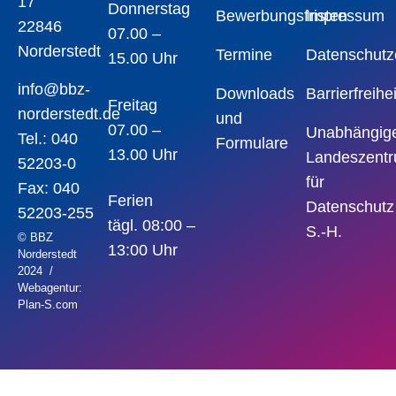
17
Donnerstag
Bewerbungsfristen
Impressum
22846
07.00 –
Norderstedt
Termine
Datenschutz
15.00 Uhr
info@bbz-
Downloads
Barrierfreihe
Freitag
norderstedt.de
und
07.00 –
Unabhängig
Tel.: 040
Formulare
13.00 Uhr
Landeszent
52203-0
für
Fax:
040
Ferien
Datenschutz
52203-255
tägl. 08:00 –
S.-H.
© BBZ
13:00 Uhr
Norderstedt
2024 /
Webagentur:
Plan-S.com