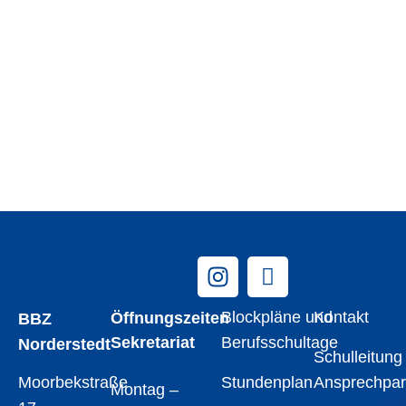
Wir freuen uns auf Sie!
Blockpläne und
Kontakt
Öffnungszeiten
BBZ
Sekretariat
Berufsschultage
Norderstedt
Schulleitung
Stundenplan
Ansprechpar
Moorbekstraße
Montag –